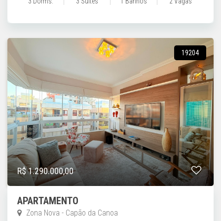
3 Dorms.
3 Suítes
1 Banhos
2 Vagas
19204
R$ 1.290.000,00
APARTAMENTO
Zona Nova - Capão da Canoa